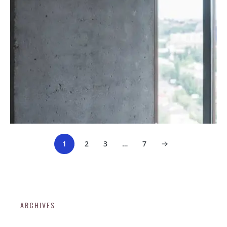
1
2
3
…
7
ARCHIVES