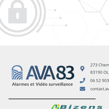
273 Chem
83190 OL
06 52 90
contact.