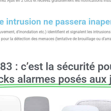
mez Ajax en 2 clics et recevez gratuitement les notifications in
 intrusion ne passera inape
vement, d’inondation etc.) identifient et signalent les intrusion
our la détection des menaces (tentative de brouillage ou d’arra
3 : c’est la sécurité po
cks alarmes posés aux j