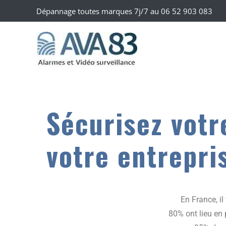
Dépannage toutes marques 7j/7 au
06 52 903 083
Sécurisez votr
votre entrepris
En France, i
80% ont lieu en 