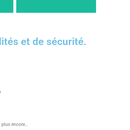
Pack Starter 4
tés et de sécurité.
e
 plus encore…​