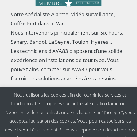
Votre spécialiste Alarme, Vidéo surveillance,
Coffre Fort dans le Var.
Nous intervenons principalement sur Six-Fours,
Sanary, Bandol, La Seyne, Toulon, Hyeres …
Les techniciens d’AVA83 disposent d’une solide
expérience en installations de tout type. Vous
pouvez ainsi compter sur AVA83 pour vous
fournir des solutions adaptées à vos besoins.
Nous utilisons les cookies afin de fournir les services et
fonctionnalités proposés sur notre site et afin d’améliorer
l’expérience de nos utilisateurs. En cliquant sur ”J’accepte”, vous
acceptez l’utilisation des cookies. Vous pourrez toujours les
© Copyright 2026 - AVA 83 - Réalisation : taikA |
Agence Web &
désactiver ultérieurement. Si vous supprimez ou désactivez nos
Communication Digitale à Toulon
|
Mentions Légales
|
Politique de